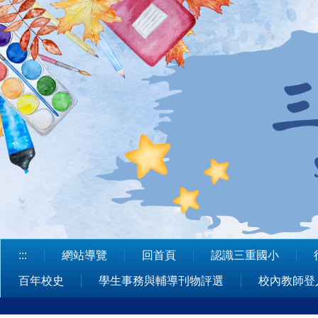
跳
到
主
要
內
容
區
:::
網站導覽
回首頁
認識三重國小
百年校史
學生事務與輔導刊物評選
校內教師登