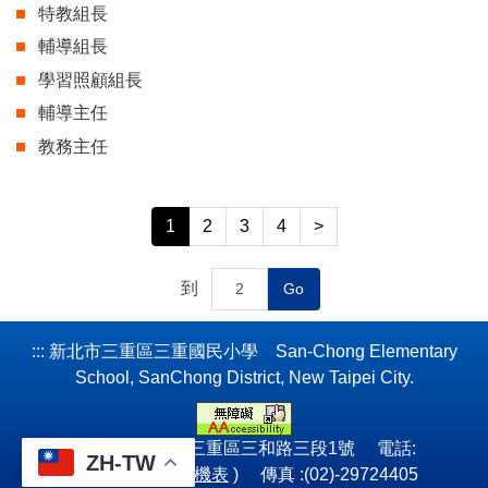
特教組長
附設幼兒園
輔導組長
學習照顧組長
健康中心
輔導主任
校長室
教務主任
1
2
3
4
>
到
Go
:::
新北市三重區三重國民小學 San-Chong Elementary
School, SanChong District, New Taipei City.
241052 新北市三重區三和路三段1號 電話:
ZH-TW
(02)-29722095(
分機表
) 傳真 :(02)-29724405