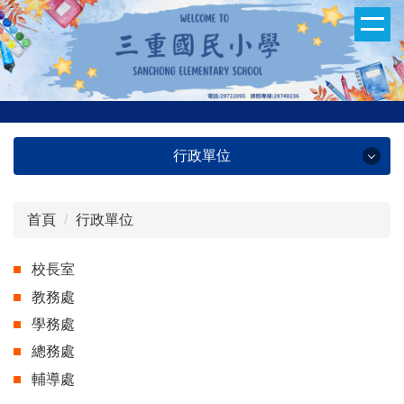
跳
到
主
要
內
容
區
行政單位
首頁
行政單位
行政單位
校長室
教務處
教務處
學務處
學務處
總務處
總務處
輔導處
輔導處