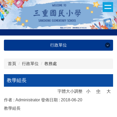
跳
到
主
要
內
容
區
行政單位
首頁
行政單位
教務處
行政單位
教務處
教學組長
學務處
字體大小調整
小
中
大
作者 :
Administrator
發佈日期 :
2018-06-20
總務處
教學組長
輔導處