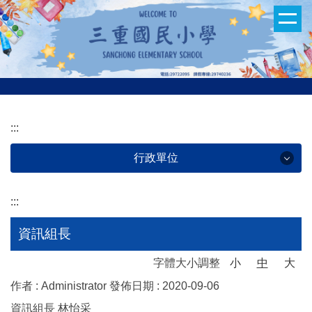
跳
到
主
要
內
容
區
:::
行政單位
:::
行政單位
資訊組長
教務處
字體大小調整
小
中
大
學務處
作者 :
Administrator
發佈日期 :
2020-09-06
資訊組長 林怡采