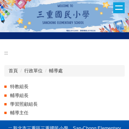
跳
到
主
要
內
容
區
:::
首頁
行政單位
輔導處
特教組長
輔導組長
學習照顧組長
輔導主任
:::
新北市三重區三重國民小學 San-Chong Elementary