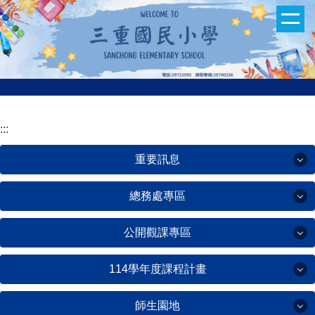
跳
到
主
要
內
容
區
:::
重要訊息
總務處專區
重要訊息
公開觀課專區
總務處專區
教科書版本
114學年度課程計畫
公開觀課專區
三重國小 獎學金專頁
校務會議(file station/總務處/文書)
師生園地