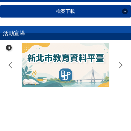
新生報到攻略
114學年度課程計畫
校園對外開放時間
三重國小教師個人公開授課平台
檔案下載
三重國小學區
場地借用申請
師生園地
公開觀課行事曆
新北市課程計畫備查資源網
檔案下載
活動宣導
新北市資訊科技教學綱要
健康護照學生登入
十二年國教課程綱要
三重國小圖書查詢
教務處
課程計畫書通過備查公文
綠色學校教學成果
學務處
通過日期:中華民國115年2月12日
中廚食材登錄平臺
總務處
公文文號:新北教國字第1150300388號
功課表查詢
輔導處
人事室
主計
補校