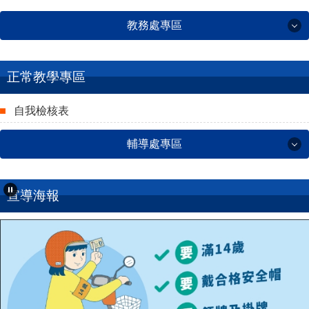
教務處專區
教務處專區
正常教學專區
自我檢核表
新北市單一認證
輔導處專區
教師網頁連結登記表-115學年度
登記教師公開觀課
輔導處專區
宣導海報
英語自我檢測系統
學習扶助評量_學生
午休聽ICRT
學習扶助評量_老師
Cool English
家庭教育
生生用平板