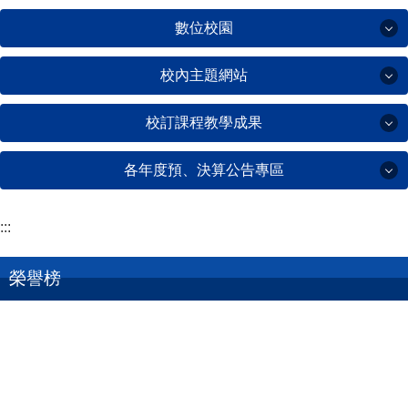
數位校園
校內主題網站
數位校園
校訂課程教學成果
校內主題網站
線上報修
各年度預、決算公告專區
校訂課程教學成果
新北市教育局數位學習影音網
三重國小管樂團
:::
新北市教育局郵件信箱
各年度預、決算公告專區
三重國小交通安全網
讀報教學成果
校內場地借用預約
榮譽榜
校內語文競賽
各年度預、決算公告專區
三重國小臉書
三重國小英語日活動專區
各年度月報
健康促進專區
定期評量題庫資料