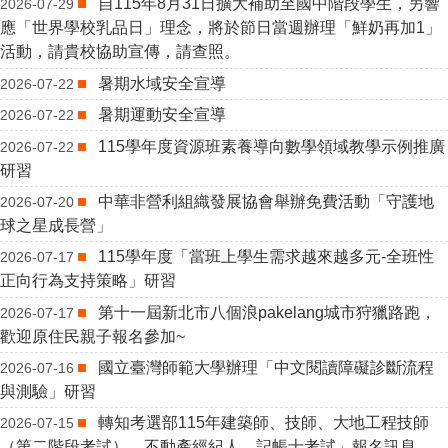
自115年8月31日擴大補助至國中階段學生，另響
2026-07-29
應「世界學校乳品日」理念，將於節日當週辦理「鮮奶再加1」
活動，請貴校協助宣傳，請查照。
暑期水域安全宣導
2026-07-22
暑期運動安全宣導
2026-07-22
115學年度資源班素養導向數學領域教學示例推廣
2026-07-22
研習
中華非營利組織發展協會舉辦免費活動「守護地
2026-07-20
球之星成長營」
115學年度「當班上學生需求越來越多元-全班性
2026-07-17
正向行為支持策略」研習
第十一屆新北市八個浪pakelang城市狩獵路跑，
2026-07-17
歡迎原住民親子報名參加~
國立臺灣師範大學辦理「中文閱讀障礙診斷流程
2026-07-16
與測驗」研習
轉知考選部115年建築師、技師、大地工程技師
2026-07-15
（第二階段考試）、不動產經紀人、記帳士考試」報名訊息