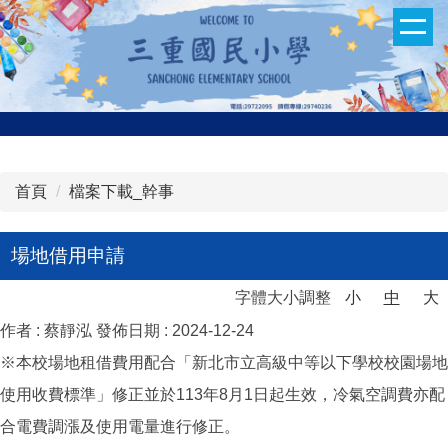
跳
到
主
要
內
容
區
首頁
檔案下載_幹事
場地借用申請
字體大小調整
小
中
大
作者 :
蔡靜泓
發佈日期 :
2024-12-24
※本校場地租借費用配合「新北市立高級中等以下學校校園場地
使用收費標準」修正並於113年8月1日起生效，冷氣空調費亦配
合電費調漲及使用電量進行修正。