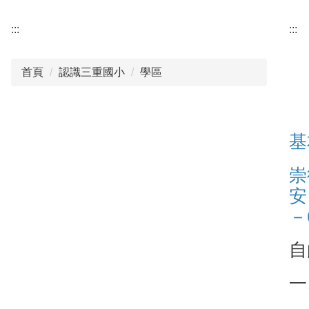
:::
:::
首頁
認識三重國小
學區
基
崇
安
－
自
一