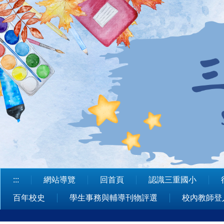
跳
到
主
要
內
容
區
:::
網站導覽
回首頁
認識三重國小
百年校史
學生事務與輔導刊物評選
校內教師登