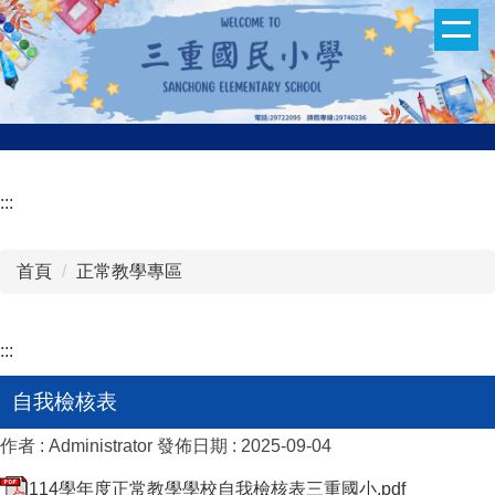
跳
到
主
要
內
容
區
:::
首頁
正常教學專區
:::
自我檢核表
作者 :
Administrator
發佈日期 :
2025-09-04
114學年度正常教學學校自我檢核表三重國小.pdf