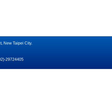
ew Taipei City.
2)-29724405