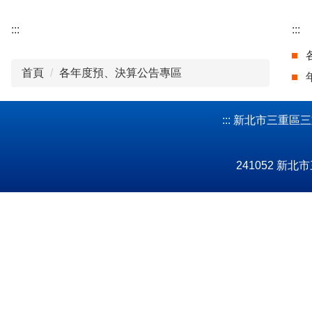
:::
:::
首頁
各年度預、決算公告專區
:::
新北市三重區三重國民小學
241052 新北