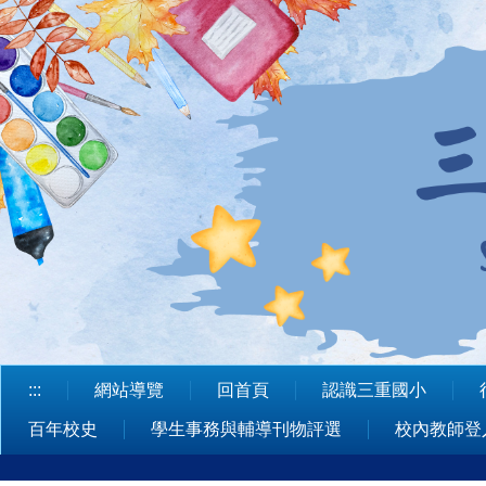
跳
到
主
要
內
容
區
:::
網站導覽
回首頁
認識三重國小
百年校史
學生事務與輔導刊物評選
校內教師登