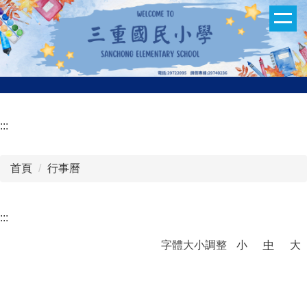
跳
到
主
要
內
容
區
:::
首頁
行事曆
:::
字體大小調整
小
中
大