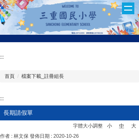
跳
到
主
要
內
容
區
:::
首頁
檔案下載_註冊組長
:::
長期請假單
字體大小調整
小
中
大
作者 :
林文保
發佈日期 :
2020-10-26