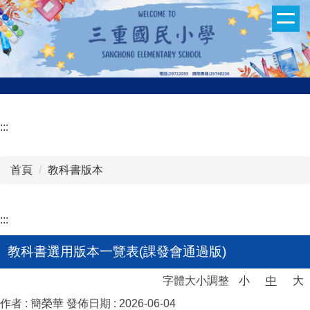
跳
到
主
要
內
容
區
:::
首頁
教科書版本
:::
教科書選用版本一覽表(課發會通過版)
字體大小調整
小
中
大
作者 :
簡榮華
發佈日期 :
2026-06-04