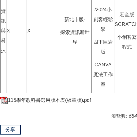
/2024小
資
宏全版
新北市版-
創客輕鬆
訊
SCRATC
學
與
X
X
探索資訊新世
小創客寫
科
界
四下巨岩
程式
技
版
CANVA
魔法工作
室
115學年教科書選用版本表(核章版).pdf
瀏覽數:
684
分享