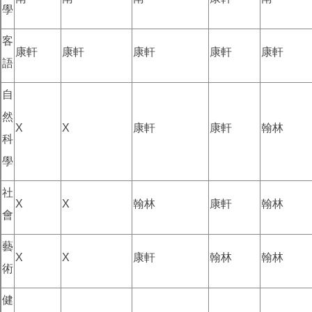
學
客
康軒
康軒
康軒
康軒
康軒
語
自
然
X
X
康軒
康軒
翰林
科
學
社
X
X
翰林
康軒
翰林
會
藝
X
X
康軒
翰林
翰林
術
健