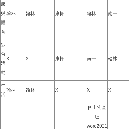
康
與
翰林
翰林
康軒
翰林
南一
體
育
綜
合
X
X
康軒
南一
翰林
活
動
生
翰林
翰林
X
X
X
活
四上宏全
版
word2021