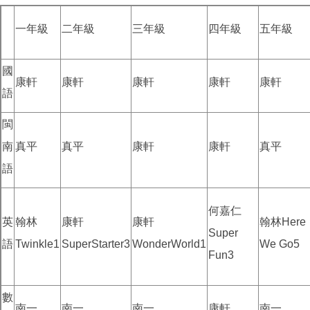
一年級
二年級
三年級
四年級
五年級
國
康軒
康軒
康軒
康軒
康軒
語
閩
南
真平
真平
康軒
康軒
真平
語
何嘉仁
英
翰林
康軒
康軒
翰林Here
Super
語
Twinkle1
SuperStarter3
WonderWorld1
We Go5
Fun3
數
南一
南一
南一
康軒
南一